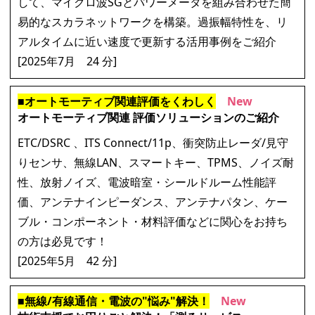
して、マイクロ波SGとパワーメータを組み合わせた簡
易的なスカラネットワークを構築。過振幅特性を、リ
アルタイムに近い速度で更新する活用事例をご紹介
[
2025年7月
24 分]
■オートモーティブ関連評価をくわしく
New
オートモーティブ関連 評価ソリューションのご紹介
ETC/DSRC 、ITS Connect/11p、衝突防止レーダ/見守
りセンサ、無線LAN、スマートキー、TPMS、ノイズ耐
性、放射ノイズ、電波暗室・シールドルーム性能評
価、アンテナインピーダンス、アンテナパタン、ケー
ブル・コンポーネント・材料評価などに関心をお持ち
の方は必見です！
[2025年5月 42 分]
■無線/有線通信・電波の"悩み"解決！
New